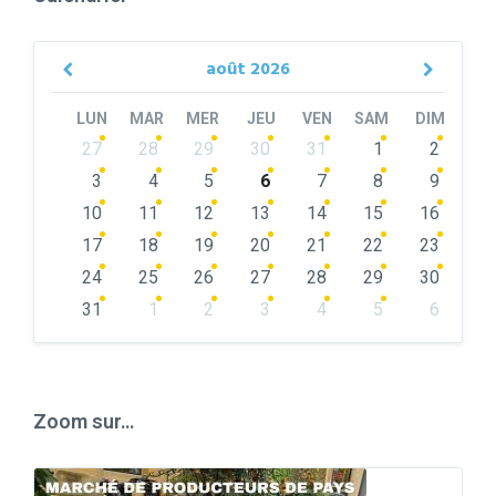
août
2026
Previous
Next
Month
Month
LUN
MAR
MER
JEU
VEN
SAM
DIM
Skip
27
28
29
30
31
1
2
calendar
days
3
4
5
6
7
8
9
10
11
12
13
14
15
16
17
18
19
20
21
22
23
24
25
26
27
28
29
30
31
1
2
3
4
5
6
Back
to
calendar
days
Zoom sur…