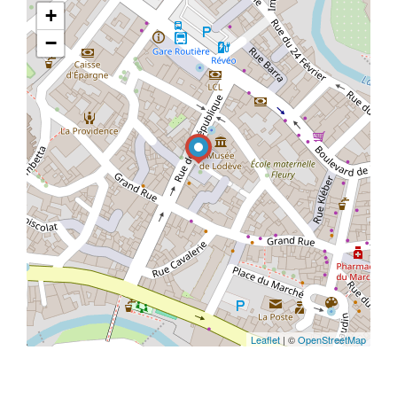
+
−
Leaflet
| ©
OpenStreetMap