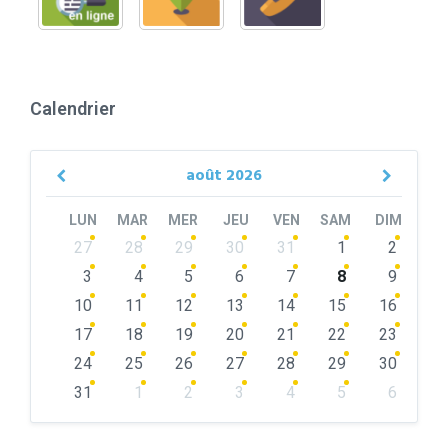
Calendrier
août
2026
Previous
Next
Month
Month
LUN
MAR
MER
JEU
VEN
SAM
DIM
Skip
27
28
29
30
31
1
2
calendar
days
3
4
5
6
7
8
9
10
11
12
13
14
15
16
17
18
19
20
21
22
23
24
25
26
27
28
29
30
31
1
2
3
4
5
6
Back
to