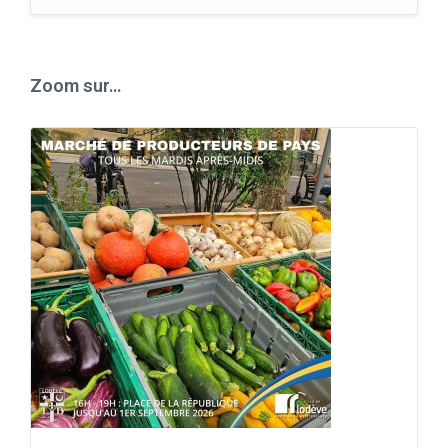
Back
to
calendar
days
Zoom sur…