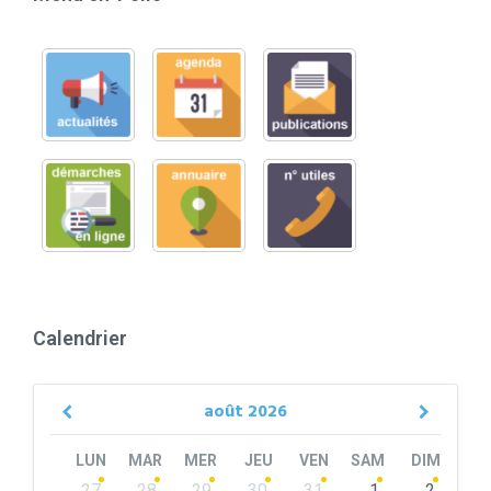
Calendrier
août
2026
Previous
Next
Month
Month
LUN
MAR
MER
JEU
VEN
SAM
DIM
Skip
27
28
29
30
31
1
2