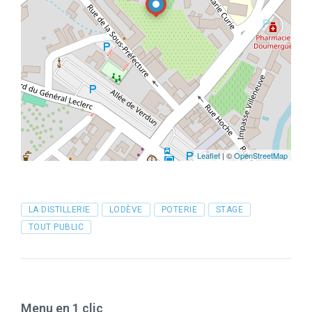
Leaflet
| ©
OpenStreetMap
Tags
LA DISTILLERIE
LODÈVE
POTERIE
STAGE
TOUT PUBLIC
Menu en 1 clic