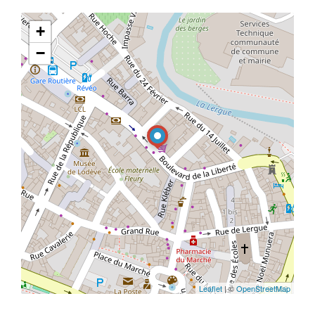
+
−
Leaflet
| ©
OpenStreetMap