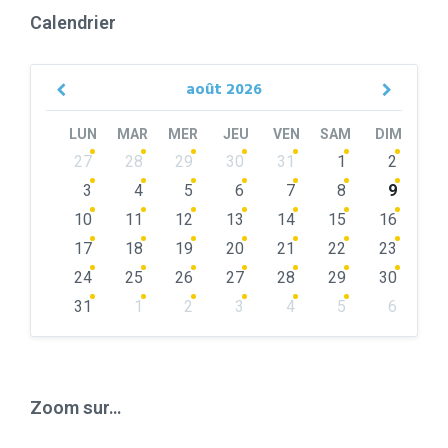
Calendrier
août
2026
Previous
Next
Month
Month
LUN
MAR
MER
JEU
VEN
SAM
DIM
Skip
27
28
29
30
31
1
2
calendar
days
3
4
5
6
7
8
9
10
11
12
13
14
15
16
17
18
19
20
21
22
23
24
25
26
27
28
29
30
31
1
2
3
4
5
6
Back
to
calendar
days
Zoom sur…