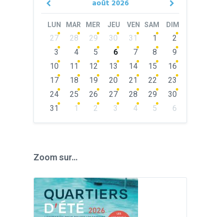
août
2026
Previous
Next
Month
Month
LUN
MAR
MER
JEU
VEN
SAM
DIM
Skip
27
28
29
30
31
1
2
calendar
days
3
4
5
6
7
8
9
10
11
12
13
14
15
16
17
18
19
20
21
22
23
24
25
26
27
28
29
30
31
1
2
3
4
5
6
Back
to
calendar
days
Zoom sur…