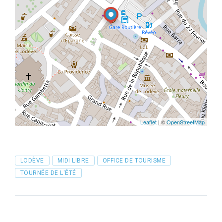
Leaflet
| ©
OpenStreetMap
Tags
LODÈVE
MIDI LIBRE
OFFICE DE TOURISME
TOURNÉE DE L'ÉTÉ