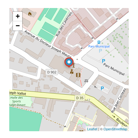
+
−
Leaflet
| ©
OpenStreetMap