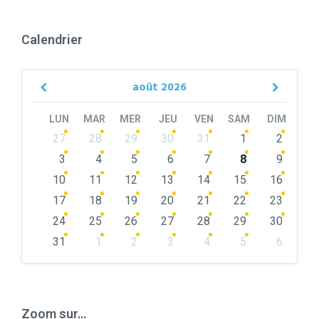
Calendrier
août
2026
Previous
Next
Month
Month
LUN
MAR
MER
JEU
VEN
SAM
DIM
Skip
27
28
29
30
31
1
2
calendar
days
3
4
5
6
7
8
9
10
11
12
13
14
15
16
17
18
19
20
21
22
23
24
25
26
27
28
29
30
31
1
2
3
4
5
6
Back
to
calendar
days
Zoom sur…