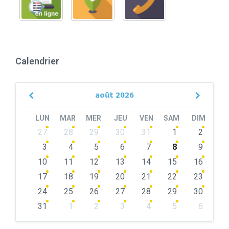
Calendrier
août
2026
Previous
Next
Month
Month
LUN
MAR
MER
JEU
VEN
SAM
DIM
Skip
27
28
29
30
31
1
2
calendar
days
3
4
5
6
7
8
9
10
11
12
13
14
15
16
17
18
19
20
21
22
23
24
25
26
27
28
29
30
31
1
2
3
4
5
6
Back
to