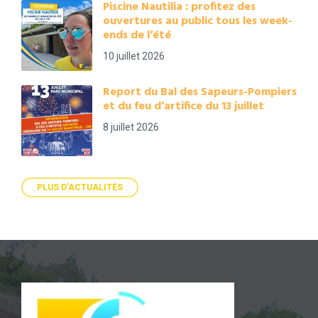
Piscine Nautilia : profitez des
ouvertures au public tous les week-
ends de l’été
10 juillet 2026
Report du Bal des Sapeurs-Pompiers
et du feu d’artifice du 13 juillet
8 juillet 2026
PLUS D'ACTUALITÉS