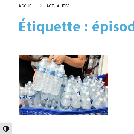
ACCUEIL
ACTUALITÉS
Étiquette :
épiso
Passer en contraste élevé