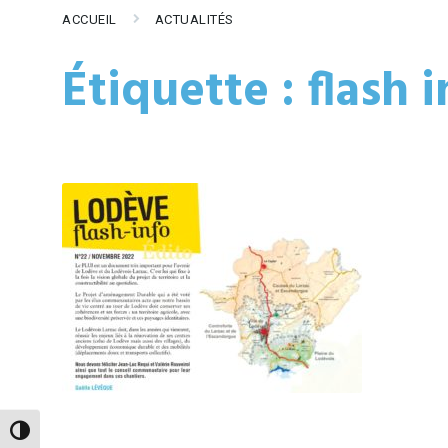
ACCUEIL
ACTUALITÉS
Étiquette :
flash i
Passer en contraste élevé