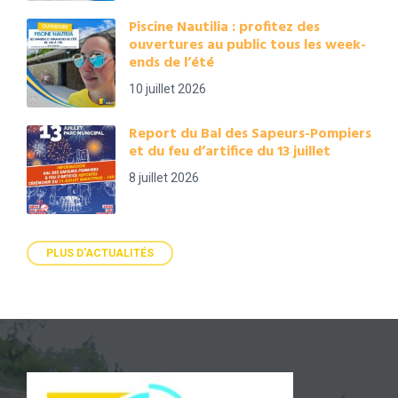
Piscine Nautilia : profitez des
ouvertures au public tous les week-
ends de l’été
10 juillet 2026
Report du Bal des Sapeurs-Pompiers
et du feu d’artifice du 13 juillet
8 juillet 2026
PLUS D'ACTUALITÉS