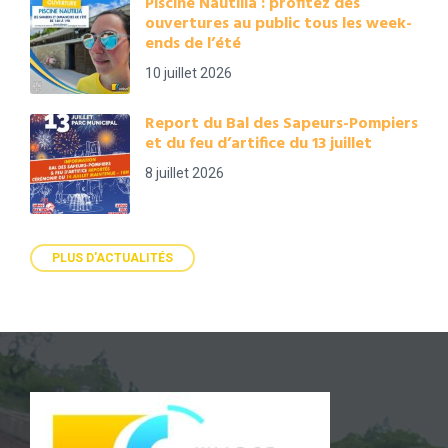
Piscine Nautilia : profitez des
ouvertures au public tous les week-
ends de l’été
10 juillet 2026
Report du Bal des Sapeurs-Pompiers
et du feu d’artifice du 13 juillet
8 juillet 2026
PLUS D'ACTUALITÉS