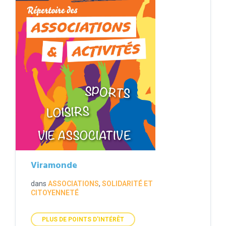
Viramonde
dans
ASSOCIATIONS
,
SOLIDARITÉ ET
CITOYENNETÉ
PLUS DE POINTS D'INTÉRÊT