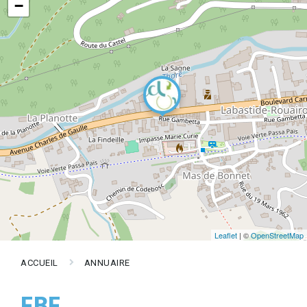
−
Leaflet
| ©
OpenStreetMap
ACCUEIL
ANNUAIRE