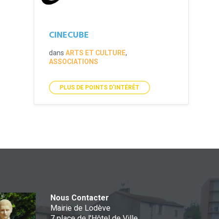
CINECUBE
dans
ARTS ET CULTURE
,
ASSOCIATIONS
PLUS DE POINTS D'INTÉRÊT
Nous Contacter
Mairie de Lodève
7 place de l'Hôtel de Ville