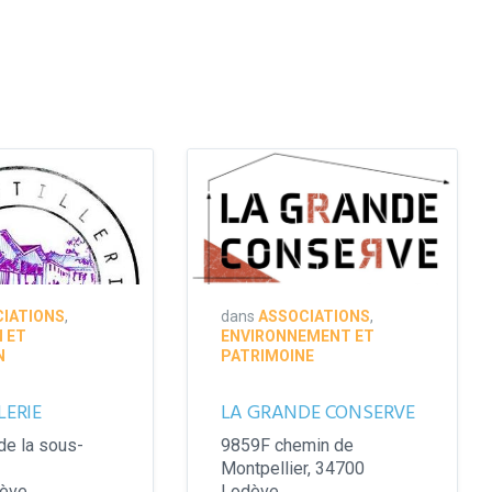
IATIONS
,
dans
ASSOCIATIONS
,
 ET
ENVIRONNEMENT ET
N
PATRIMOINE
LERIE
LA GRANDE CONSERVE
de la sous-
9859F chemin de
Montpellier, 34700
ève
Lodève