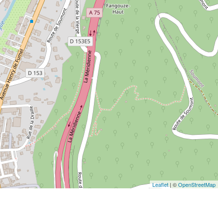
Leaflet
| ©
OpenStreetMap