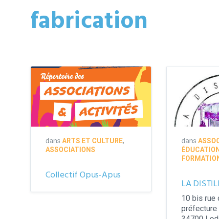
fabrication
couverture
répertoire
2021-
2022
dans
ARTS ET CULTURE
,
dans
ASSOC
ASSOCIATIONS
ÉDUCATION
FORMATIO
Collectif Opus-Apus
LA DISTIL
10 bis rue 
préfecture
34700 Lod