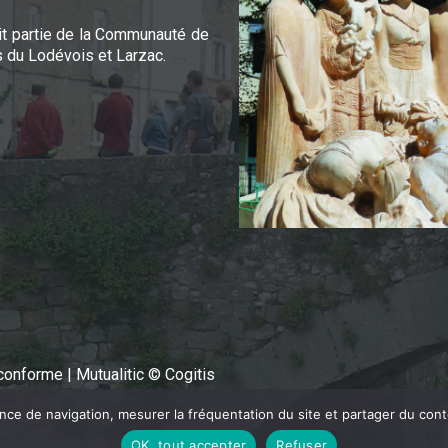
it partie de la Communauté de
du Lodévois et Larzac.
n conforme
|
Mutualitic © Cogitis
ence de navigation, mesurer la fréquentation du site et partager du con
OK, tout accepter
Refuser