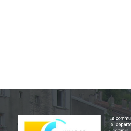
La commun
le départ
Occitanie.