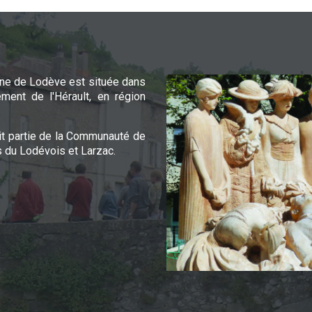
e de Lodève est située dans
ement de l'Hérault, en région
it partie de la Communauté de
du Lodévois et Larzac.