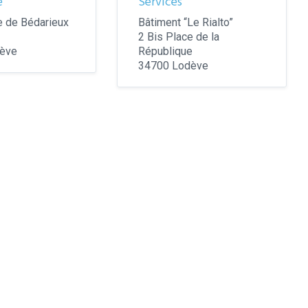
e
Services
 de Bédarieux
Bâtiment “Le Rialto”
2 Bis Place de la
ève
République
34700 Lodève