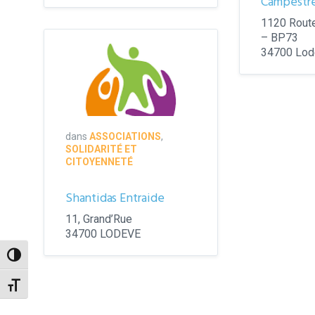
Campestr
1120 Route
logo
– BP73
shantidas
34700 Lod
dans
ASSOCIATIONS
,
SOLIDARITÉ ET
CITOYENNETÉ
Shantidas Entraide
11, Grand’Rue
34700 LODEVE
Passer en contraste élevé
Changer la taille de la police