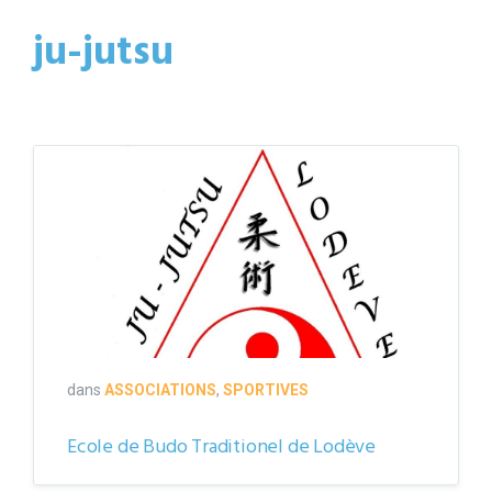
ju-jutsu
logo
ecole
de
budo
dans
ASSOCIATIONS
,
SPORTIVES
Ecole de Budo Traditionel de Lodève