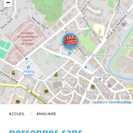
−
Leaflet
| ©
OpenStreetMap
ACCUEIL
ANNUAIRE