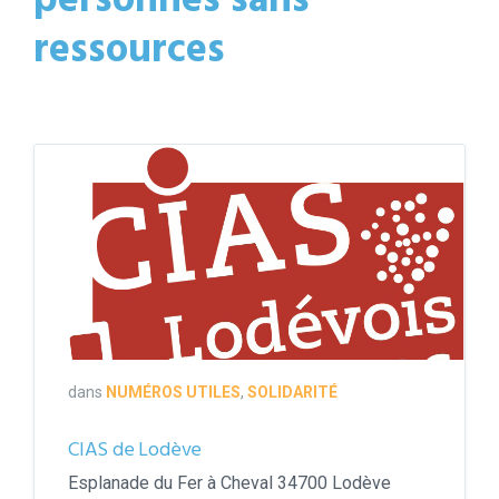
personnes sans
ressources
CIAS
Lodévois
et
Larzac
dans
NUMÉROS UTILES
,
SOLIDARITÉ
CIAS de Lodève
Esplanade du Fer à Cheval 34700 Lodève