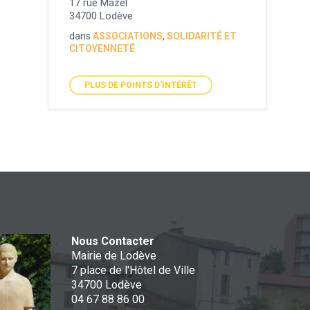
17 rue Mazel
34700 Lodève
dans
ASSOCIATIONS
,
SOLIDARITÉ ET
CITOYENNETÉ
PLUS DE POINTS D'INTÉRÊT
Nous Contacter
Mairie de Lodève
7 place de l'Hôtel de Ville
34700 Lodève
04 67 88 86 00