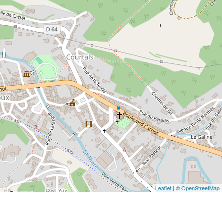
Leaflet
| ©
OpenStreetMap