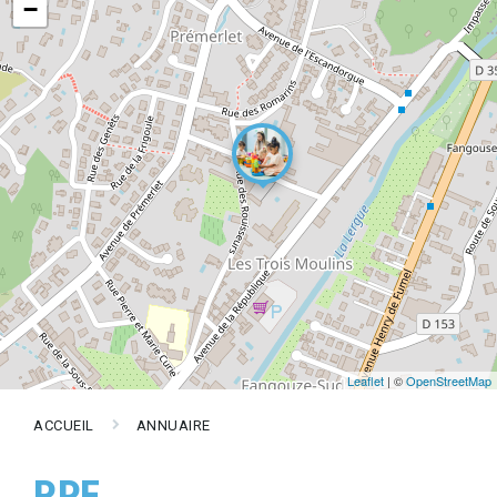
−
Leaflet
| ©
OpenStreetMap
ACCUEIL
ANNUAIRE