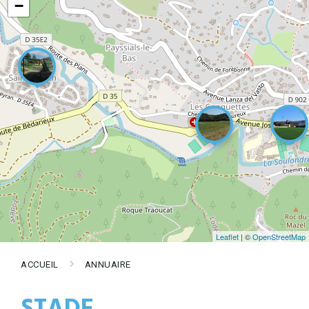
−
Leaflet
| ©
OpenStreetMap
ACCUEIL
ANNUAIRE