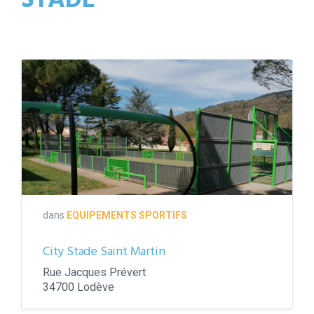
STADE
city
stade
saint
martin
dans
EQUIPEMENTS SPORTIFS
City Stade Saint Martin
Rue Jacques Prévert
34700 Lodève