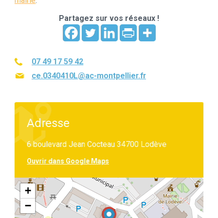
mairie
.
Partagez sur vos réseaux !
07 49 17 59 42
ce.0340410L@ac-montpellier.fr
Adresse
6 boulevard Jean Cocteau 34700 Lodève
Ouvrir dans Google Maps
+
−