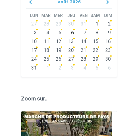
août
2026
Previous
Next
Month
Month
LUN
MAR
MER
JEU
VEN
SAM
DIM
Skip
27
28
29
30
31
1
2
calendar
days
3
4
5
6
7
8
9
10
11
12
13
14
15
16
17
18
19
20
21
22
23
24
25
26
27
28
29
30
31
1
2
3
4
5
6
Back
to
calendar
days
Zoom sur…