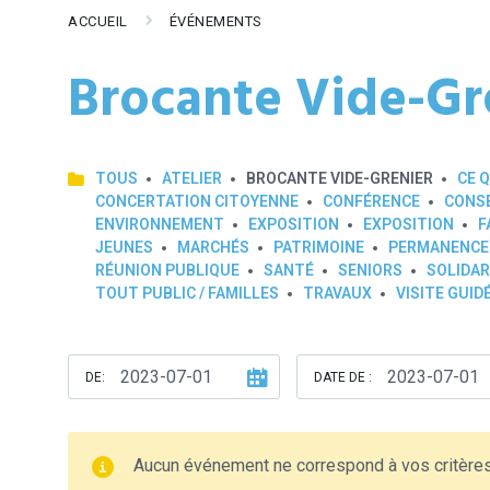
ACCUEIL
ÉVÉNEMENTS
Brocante Vide-Gr
TOUS
ATELIER
BROCANTE VIDE-GRENIER
CE Q
CONCERTATION CITOYENNE
CONFÉRENCE
CONSE
ENVIRONNEMENT
EXPOSITION
EXPOSITION
F
JEUNES
MARCHÉS
PATRIMOINE
PERMANENCE
RÉUNION PUBLIQUE
SANTÉ
SENIORS
SOLIDAR
TOUT PUBLIC / FAMILLES
TRAVAUX
VISITE GUID
DE:
DATE DE :
Aucun événement ne correspond à vos critère