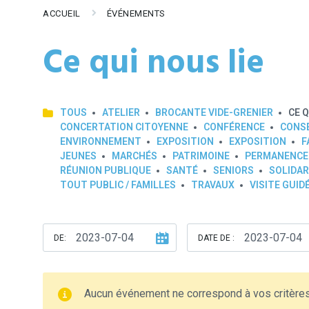
ACCUEIL
ÉVÉNEMENTS
Ce qui nous lie
TOUS
ATELIER
BROCANTE VIDE-GRENIER
CE Q
CONCERTATION CITOYENNE
CONFÉRENCE
CONSE
ENVIRONNEMENT
EXPOSITION
EXPOSITION
F
JEUNES
MARCHÉS
PATRIMOINE
PERMANENCE
RÉUNION PUBLIQUE
SANTÉ
SENIORS
SOLIDAR
TOUT PUBLIC / FAMILLES
TRAVAUX
VISITE GUID
DE:
DATE DE :
Aucun événement ne correspond à vos critère