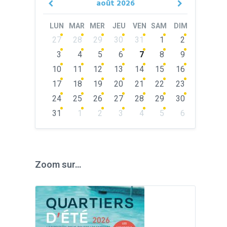
août
2026
Previous
Next
Month
Month
LUN
MAR
MER
JEU
VEN
SAM
DIM
Skip
27
28
29
30
31
1
2
calendar
days
3
4
5
6
7
8
9
10
11
12
13
14
15
16
17
18
19
20
21
22
23
24
25
26
27
28
29
30
31
1
2
3
4
5
6
Back
to
calendar
days
Zoom sur…