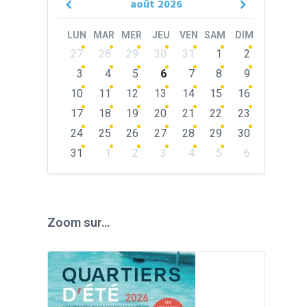
août
2026
Previous
Next
Month
Month
LUN
MAR
MER
JEU
VEN
SAM
DIM
Skip
27
28
29
30
31
1
2
calendar
days
3
4
5
6
7
8
9
10
11
12
13
14
15
16
17
18
19
20
21
22
23
24
25
26
27
28
29
30
31
1
2
3
4
5
6
Back
to
calendar
days
Zoom sur…