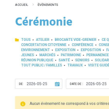
ACCUEIL
ÉVÉNEMENTS
Cérémonie
TOUS
ATELIER
BROCANTE VIDE-GRENIER
CE Q
CONCERTATION CITOYENNE
CONFÉRENCE
CONSE
ENVIRONNEMENT
EXPOSITION
EXPOSITION
F
JEUNES
MARCHÉS
PATRIMOINE
PERMANENCE
RÉUNION PUBLIQUE
SANTÉ
SENIORS
SOLIDAR
TOUT PUBLIC / FAMILLES
TRAVAUX
VISITE GUID
DE:
DATE DE :
Aucun événement ne correspond à vos critère