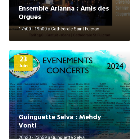
Ensemble Arianna : Amis des
Orgues
17h00 - 19h00
a
Cathédrale Saint Fulcran
Plus
23
d'informations
Juin
Guinguette Selva : Mehdy
Vonti
20h30 - 23h59
a
Guinguette Selva