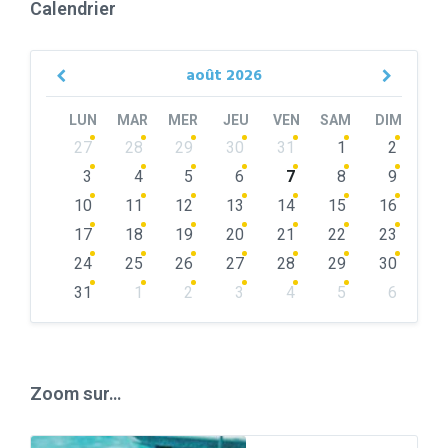
Calendrier
août
2026
Previous
Next
Month
Month
LUN
MAR
MER
JEU
VEN
SAM
DIM
Skip
27
28
29
30
31
1
2
calendar
days
3
4
5
6
7
8
9
10
11
12
13
14
15
16
17
18
19
20
21
22
23
24
25
26
27
28
29
30
31
1
2
3
4
5
6
Back
to
calendar
days
Zoom sur…