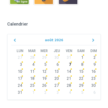
Calendrier
août
2026
Previous
Next
Month
Month
LUN
MAR
MER
JEU
VEN
SAM
DIM
Skip
27
28
29
30
31
1
2
calendar
days
3
4
5
6
7
8
9
10
11
12
13
14
15
16
17
18
19
20
21
22
23
24
25
26
27
28
29
30
31
1
2
3
4
5
6
Back
to
calendar