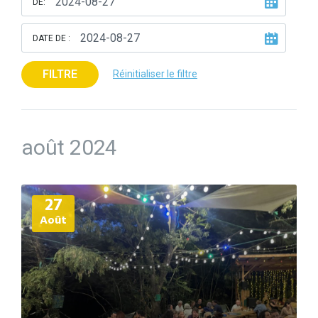
DE:
DATE DE :
FILTRE
Réinitialiser le filtre
août 2024
Plus
27
d'informations
Août