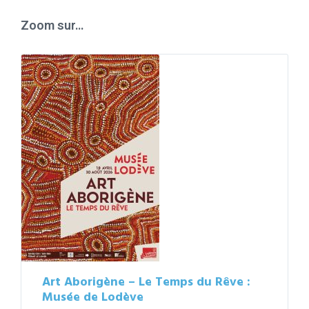
days
Zoom sur…
Art Aborigène – Le Temps du Rêve :
Musée de Lodève