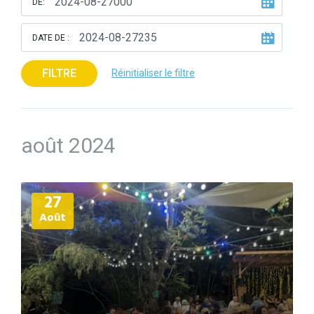
DE:
DATE DE :
FILTRE
Réinitialiser le filtre
août 2024
Plus
27
d'informations
Août