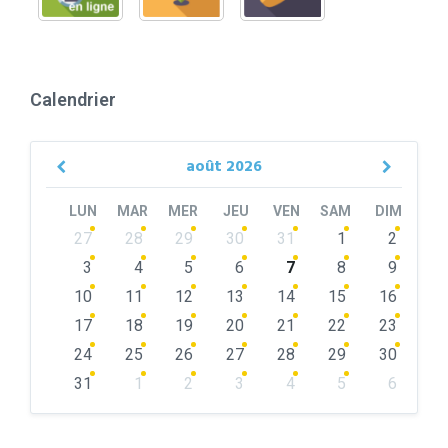
Calendrier
août
2026
Previous
Next
Month
Month
LUN
MAR
MER
JEU
VEN
SAM
DIM
Skip
27
28
29
30
31
1
2
calendar
days
3
4
5
6
7
8
9
10
11
12
13
14
15
16
17
18
19
20
21
22
23
24
25
26
27
28
29
30
31
1
2
3
4
5
6
Back
to
calendar