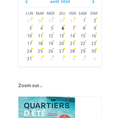
août
2026
Previous
Next
Month
Month
LUN
MAR
MER
JEU
VEN
SAM
DIM
Skip
27
28
29
30
31
1
2
calendar
days
3
4
5
6
7
8
9
10
11
12
13
14
15
16
17
18
19
20
21
22
23
24
25
26
27
28
29
30
31
1
2
3
4
5
6
Back
to
calendar
days
Zoom sur…