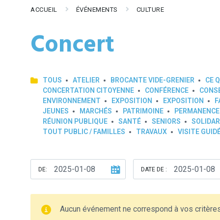
ACCUEIL
ÉVÉNEMENTS
CULTURE
Concert
TOUS
ATELIER
BROCANTE VIDE-GRENIER
CE Q
CONCERTATION CITOYENNE
CONFÉRENCE
CONSE
ENVIRONNEMENT
EXPOSITION
EXPOSITION
F
JEUNES
MARCHÉS
PATRIMOINE
PERMANENCE
RÉUNION PUBLIQUE
SANTÉ
SENIORS
SOLIDAR
TOUT PUBLIC / FAMILLES
TRAVAUX
VISITE GUID
DE:
DATE DE :
Aucun événement ne correspond à vos critère