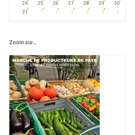
24
25
26
27
28
29
30
31
1
2
3
4
5
6
Back
to
calendar
days
Zoom sur…