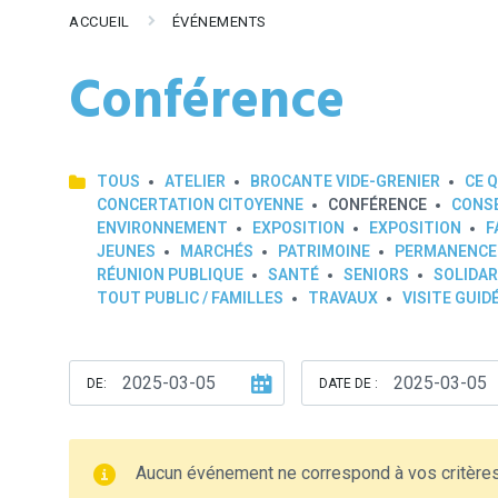
ACCUEIL
ÉVÉNEMENTS
Conférence
TOUS
ATELIER
BROCANTE VIDE-GRENIER
CE Q
CONCERTATION CITOYENNE
CONFÉRENCE
CONSE
ENVIRONNEMENT
EXPOSITION
EXPOSITION
F
JEUNES
MARCHÉS
PATRIMOINE
PERMANENCE
RÉUNION PUBLIQUE
SANTÉ
SENIORS
SOLIDAR
TOUT PUBLIC / FAMILLES
TRAVAUX
VISITE GUID
DE:
DATE DE :
Aucun événement ne correspond à vos critère