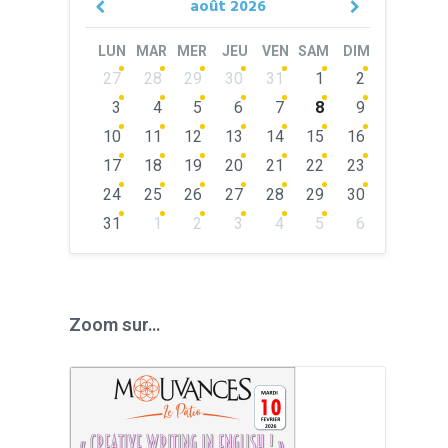
août
2026
Previous
Next
Month
Month
LUN
MAR
MER
JEU
VEN
SAM
DIM
Skip
27
28
29
30
31
1
2
calendar
days
3
4
5
6
7
8
9
10
11
12
13
14
15
16
17
18
19
20
21
22
23
24
25
26
27
28
29
30
31
1
2
3
4
5
6
Back
to
calendar
days
Zoom sur…