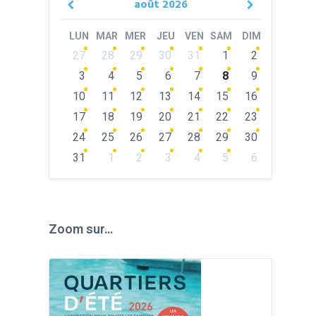
août
2026
Previous
Next
Month
Month
LUN
MAR
MER
JEU
VEN
SAM
DIM
Skip
27
28
29
30
31
1
2
calendar
days
3
4
5
6
7
8
9
10
11
12
13
14
15
16
17
18
19
20
21
22
23
24
25
26
27
28
29
30
31
1
2
3
4
5
6
Back
to
calendar
days
Zoom sur…