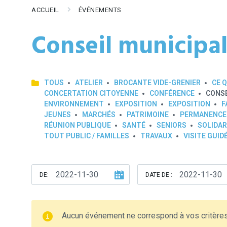
ACCUEIL
ÉVÉNEMENTS
Conseil municipa
TOUS
ATELIER
BROCANTE VIDE-GRENIER
CE Q
CONCERTATION CITOYENNE
CONFÉRENCE
CONSE
ENVIRONNEMENT
EXPOSITION
EXPOSITION
F
JEUNES
MARCHÉS
PATRIMOINE
PERMANENCE
RÉUNION PUBLIQUE
SANTÉ
SENIORS
SOLIDAR
TOUT PUBLIC / FAMILLES
TRAVAUX
VISITE GUID
DE:
DATE DE :
Aucun événement ne correspond à vos critère