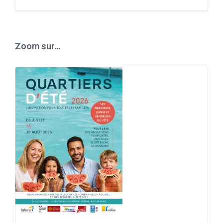
Back
to
calendar
days
Zoom sur…