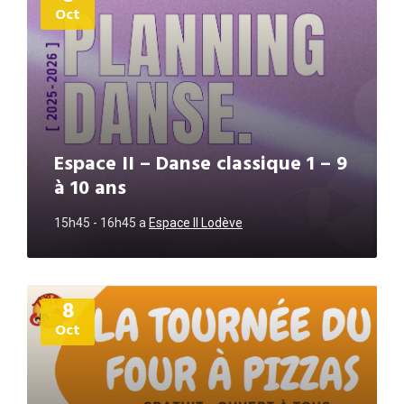
Oct
Espace II – Danse classique 1 – 9
à 10 ans
15h45 - 16h45
a
Espace II Lodève
Plus
8
d'informations
Oct