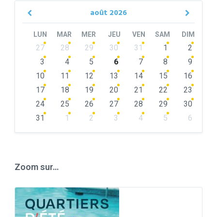
août
2026
Previous
Next
Month
Month
LUN
MAR
MER
JEU
VEN
SAM
DIM
Skip
27
28
29
30
31
1
2
calendar
days
3
4
5
6
7
8
9
10
11
12
13
14
15
16
17
18
19
20
21
22
23
24
25
26
27
28
29
30
31
1
2
3
4
5
6
Back
to
calendar
days
Zoom sur…