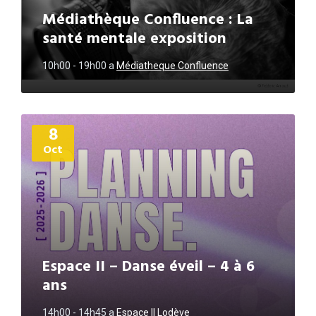
Médiathèque Confluence : La
santé mentale exposition
10h00 - 19h00
a
Médiatheque Confluence
Plus
8
d'informations
Oct
Espace II – Danse éveil – 4 à 6
ans
14h00 - 14h45
a
Espace II Lodève