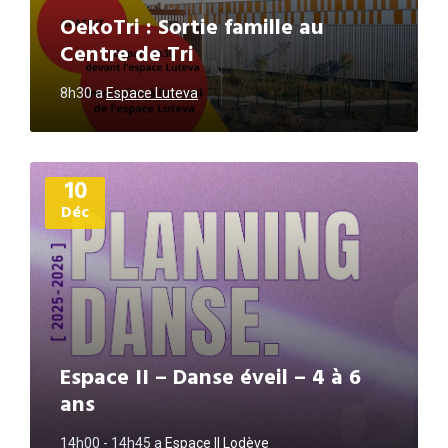
OekoTri : Sortie famille au
Centre de Tri
8h30
a
Espace Luteva
Plus
10
d'informations
Déc
Espace II – Danse éveil – 4 à 6
ans
14h00 - 14h45
a
Espace II Lodève