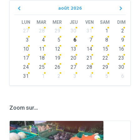
août
2026
Previous
Next
Month
Month
LUN
MAR
MER
JEU
VEN
SAM
DIM
Skip
27
28
29
30
31
1
2
calendar
days
3
4
5
6
7
8
9
10
11
12
13
14
15
16
17
18
19
20
21
22
23
24
25
26
27
28
29
30
31
1
2
3
4
5
6
Back
to
calendar
days
Zoom sur…