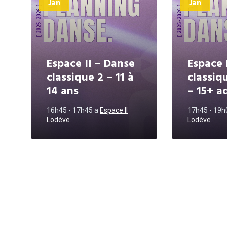
Jan
Jan
Espace II – Danse
Espace 
classique 2 – 11 à
classiq
14 ans
– 15+ a
16h45 - 17h45
a
Espace II
17h45 - 19
Lodève
Lodève