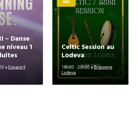
Jan
II – Danse
ue niveau 1
Celtic Session au
dultes
Lodeva
h00
a
Espace II
18h00 - 20h00
a
Brasserie
Lodeva