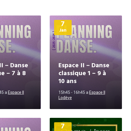
Plus
7
d'informations
Jan
II – Danse
Espace II – Danse
e – 7 à 8
classique 1 – 9 à
10 ans
h45
a
Espace II
15h45 - 16h45
a
Espace II
Lodève
Plus
7
d'informations