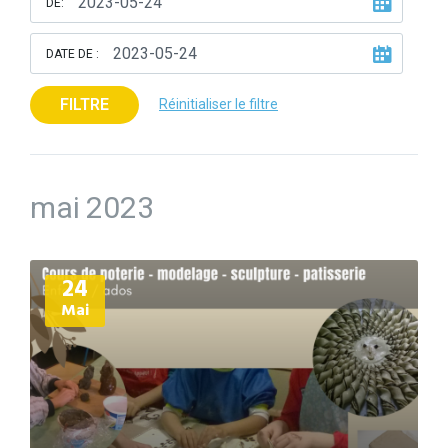
DE:
DATE DE :
FILTRE
Réinitialiser le filtre
mai 2023
Plus
24
d'informations
Mai