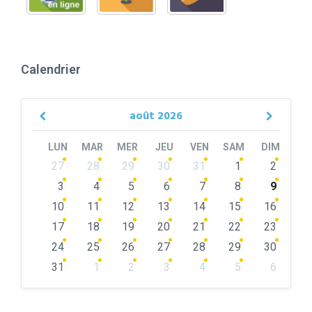
Calendrier
août
2026
Previous
Next
Month
Month
LUN
MAR
MER
JEU
VEN
SAM
DIM
Skip
27
28
29
30
31
1
2
calendar
days
3
4
5
6
7
8
9
10
11
12
13
14
15
16
17
18
19
20
21
22
23
24
25
26
27
28
29
30
31
1
2
3
4
5
6
Back
to
calendar