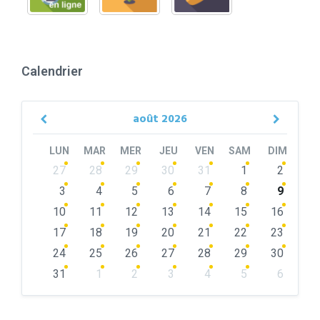
Calendrier
août
2026
Previous
Next
Month
Month
LUN
MAR
MER
JEU
VEN
SAM
DIM
Skip
27
28
29
30
31
1
2
calendar
days
3
4
5
6
7
8
9
10
11
12
13
14
15
16
17
18
19
20
21
22
23
24
25
26
27
28
29
30
31
1
2
3
4
5
6
Back
to
calendar