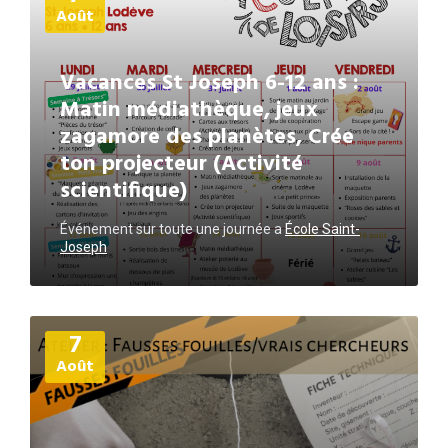
Août
Vacances St Joseph 6-12 ans :
Matin médiathèque, jeux
zagamore des planètes, Crée
ton projecteur (Activité
scientifique)
Événement sur toute une journée
a
École Saint-
Joseph
Plus
7
d'informations
Août