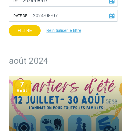
DE:
DATE DE :
FILTRE
Réinitialiser le filtre
août 2024
Plus
7
d'informations
Août