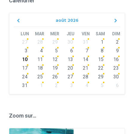
Calendrier
août
2026
Previous
Next
Month
Month
LUN
MAR
MER
JEU
VEN
SAM
DIM
Skip
27
28
29
30
31
1
2
calendar
days
3
4
5
6
7
8
9
10
11
12
13
14
15
16
17
18
19
20
21
22
23
24
25
26
27
28
29
30
31
1
2
3
4
5
6
Back
to
calendar
days
Zoom sur…