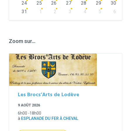
24
25
26
27
28
29
30
31
1
2
3
4
5
6
Back
to
calendar
days
Zoom sur…
Les Brocs’Arts de Lodève
9 AOÛT 2026
6h00 -18h00
à
ESPLANADE DU FER À CHEVAL