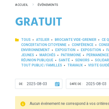
ACCUEIL
ÉVÉNEMENTS
GRATUIT
TOUS
ATELIER
BROCANTE VIDE-GRENIER
CE Q
CONCERTATION CITOYENNE
CONFÉRENCE
CONSE
ENVIRONNEMENT
EXPOSITION
EXPOSITION
F
JEUNES
MARCHÉS
PATRIMOINE
PERMANENCE
RÉUNION PUBLIQUE
SANTÉ
SENIORS
SOLIDAR
TOUT PUBLIC / FAMILLES
TRAVAUX
VISITE GUID
DE:
DATE DE :
Aucun événement ne correspond à vos critère