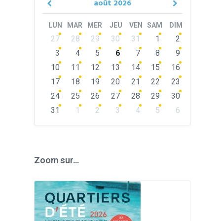
août
2026
Previous
Next
Month
Month
LUN
MAR
MER
JEU
VEN
SAM
DIM
Skip
27
28
29
30
31
1
2
calendar
days
3
4
5
6
7
8
9
10
11
12
13
14
15
16
17
18
19
20
21
22
23
24
25
26
27
28
29
30
31
1
2
3
4
5
6
Back
to
calendar
days
Zoom sur…