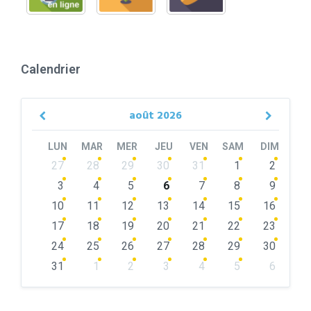
Calendrier
août
2026
Previous
Next
Month
Month
LUN
MAR
MER
JEU
VEN
SAM
DIM
Skip
27
28
29
30
31
1
2
calendar
days
3
4
5
6
7
8
9
10
11
12
13
14
15
16
17
18
19
20
21
22
23
24
25
26
27
28
29
30
31
1
2
3
4
5
6
Back
to
calendar