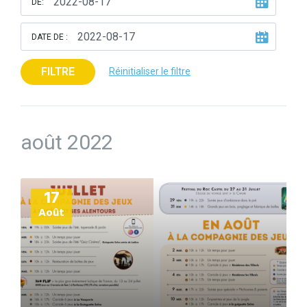
DE:
DATE DE :
FILTRE
Réinitialiser le filtre
août 2022
Plus
17
d'informations
Août