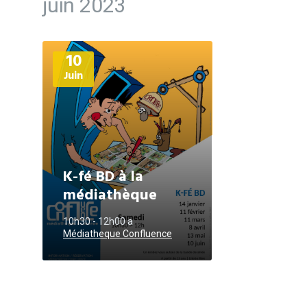
juin 2023
Plus
10
d'informations
Juin
K-fé BD à la
médiathèque
10h30 - 12h00
a
Médiatheque Confluence