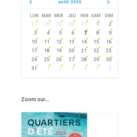
août
2026
Previous
Next
Month
Month
LUN
MAR
MER
JEU
VEN
SAM
DIM
Skip
27
28
29
30
31
1
2
calendar
days
3
4
5
6
7
8
9
10
11
12
13
14
15
16
17
18
19
20
21
22
23
24
25
26
27
28
29
30
31
1
2
3
4
5
6
Back
to
calendar
days
Zoom sur…