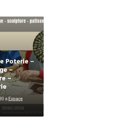
e Poterie –
ge –
re –
rie
h30
a
Espace