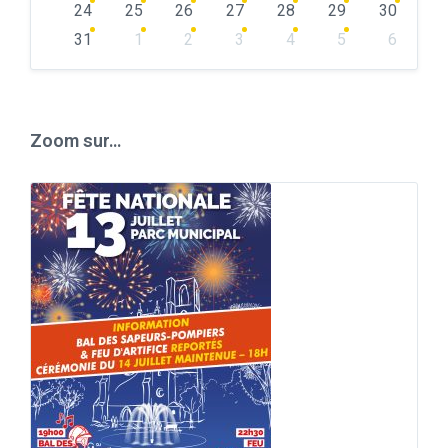
24
25
26
27
28
29
30
31
1
2
3
4
5
6
Back
to
calendar
days
Zoom sur…