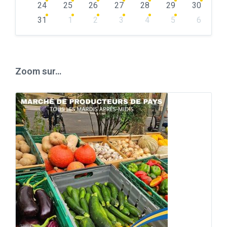
24
25
26
27
28
29
30
31
1
2
3
4
5
6
Back
to
calendar
days
Zoom sur…