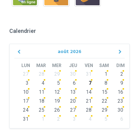
Calendrier
août
2026
Previous
Next
Month
Month
LUN
MAR
MER
JEU
VEN
SAM
DIM
Skip
27
28
29
30
31
1
2
calendar
days
3
4
5
6
7
8
9
10
11
12
13
14
15
16
17
18
19
20
21
22
23
24
25
26
27
28
29
30
31
1
2
3
4
5
6
Back
to
calendar