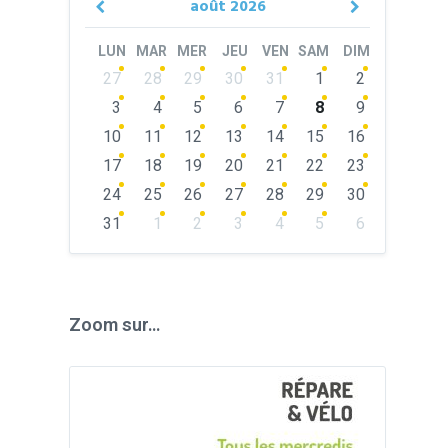
août
2026
Previous
Next
Month
Month
LUN
MAR
MER
JEU
VEN
SAM
DIM
Skip
27
28
29
30
31
1
2
calendar
days
3
4
5
6
7
8
9
10
11
12
13
14
15
16
17
18
19
20
21
22
23
24
25
26
27
28
29
30
31
1
2
3
4
5
6
Back
to
calendar
days
Zoom sur…