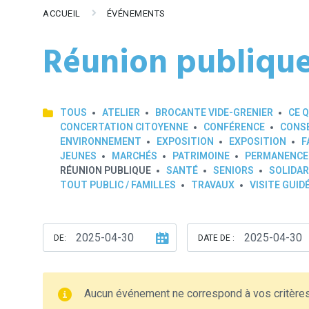
ACCUEIL
ÉVÉNEMENTS
Réunion publiqu
TOUS
ATELIER
BROCANTE VIDE-GRENIER
CE Q
CONCERTATION CITOYENNE
CONFÉRENCE
CONSE
ENVIRONNEMENT
EXPOSITION
EXPOSITION
F
JEUNES
MARCHÉS
PATRIMOINE
PERMANENCE
RÉUNION PUBLIQUE
SANTÉ
SENIORS
SOLIDAR
TOUT PUBLIC / FAMILLES
TRAVAUX
VISITE GUID
DE:
DATE DE :
Aucun événement ne correspond à vos critère